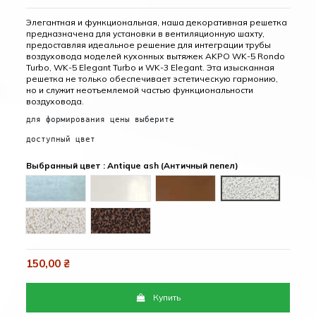
Элегантная и функциональная, наша декоративная решетка
предназначена для установки в вентиляционную шахту,
предоставляя идеальное решение для интеграции трубы
воздуховода моделей кухонных вытяжек AKPO WK-5 Rondo
Turbo, WK-5 Elegant Turbo и WK-3 Elegant. Эта изысканная
решетка не только обеспечивает эстетическую гармонию,
но и служит неотъемлемой частью функциональности
воздуховода.
для формирования цены выберите
доступный цвет
Выбранный цвет : Antique ash (Античный пепел)
Inox (Нержавейка)
White (Белый)
Brown (Коричневый)
Antique ash (А
Antique gold (Античное золото)
Antique copper (Античная медь)
150,00 ₴
Купить