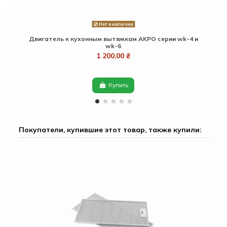
Нет в наличии
Двигатель к кухонным вытяжкам AKPO серии wk-4 и
Тру
wk-6
1 200,00 ₴
Купить
Покупатели, купившие этот товар, также купили: