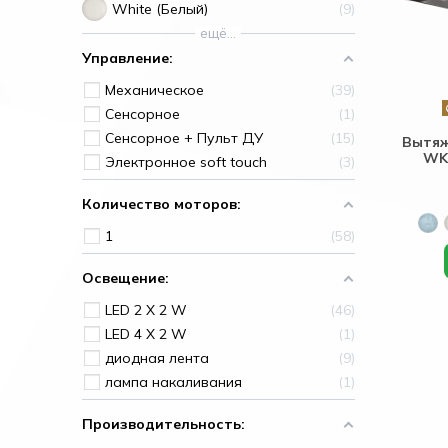
White (Белый)
9
ещё...
Управление:
Механическое
39
Сенсорное
1
Сенсорное + Пульт ДУ
15
Вытяж
WK-
Электронное soft touch
3
Количество моторов:
1
58
Освещение:
LED 2 Х 2 W
46
LED 4 Х 2 W
1
диодная лента
9
лампа накаливания
1
Производительность: