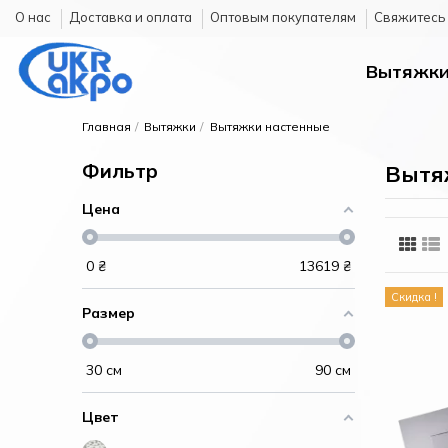
О нас
Доставка и оплата
Оптовым покупателям
Cвяжитесь 
Вытяжк
Главная
Вытяжки
Вытяжки настенные
Фильтр
Вытя
Цена
0
₴
13619
₴
Скидка !
Размер
30
см
90
см
Цвет