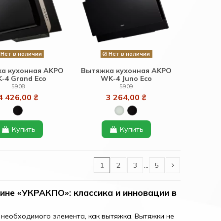
Нет в наличии
Нет в наличии
а кухонная AKPO
Вытяжка кухонная AKPO
-4 Grand Eco
WK-4 Juno Eco
5908
5909
4 426,00 ₴
3 264,00 ₴
Купить
Купить
1
2
3
…
5
ине «УКРАКПО»: классика и инновации в
 необходимого элемента, как вытяжка. Вытяжки не