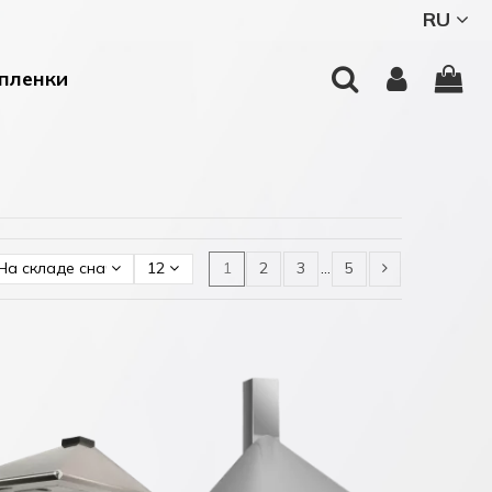
RU
пленки
На складе сначала
12
1
2
3
…
5