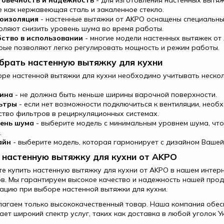
овечность и надежность
- для изготовления настенных вытя
е как нержавеющая сталь и закаленное стекло.
оизоляция
- настенные вытяжки от AKPO оснащены специальн
оляют снизить уровень шума во время работы.
ство в использовании
- многие модели настенных вытяжек от
рые позволяют легко регулировать мощность и режим работы.
брать настенную вытяжку для кухни
ре настенной вытяжки для кухни необходимо учитывать неско
ина
- не должна быть меньше ширины варочной поверхности.
ьтры
- если нет возможности подключиться к вентиляции, необ
ство фильтров в рециркуляционных системах.
ень шума
- выберите модель с минимальным уровнем шума, что
.
айн
- выберите модель, которая гармонирует с дизайном Вашей 
 настенную вытяжку для кухни от AKPO
е купить настенную вытяжку для кухни от AKPO в нашем интер
в. Мы гарантируем высокое качество и надежность нашей про
ацию при выборе настенной вытяжки для кухни.
агаем только высококачественный товар. Наша компания обес
ает широкий спектр услуг, таких как доставка в любой уголок 