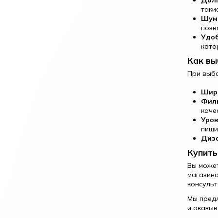
Долг
таки
Шум
позв
Удоб
кото
Как вы
При выбо
Шир
Фил
каче
Уров
пищи
Диз
Купить
Вы может
магазино
консульт
Мы предл
и оказыв