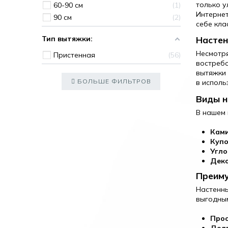
только у
60-90 см
1
Интернет
90 см
2
себе кла
Тип вытяжки:
Настен
Несмотря
Пристенная
56
востребо
вытяжки 
БОЛЬШЕ ФИЛЬТРОВ
в исполь
Виды н
В нашем 
Кам
Куп
Угло
Дек
Преиму
Настенны
выгодным
Про