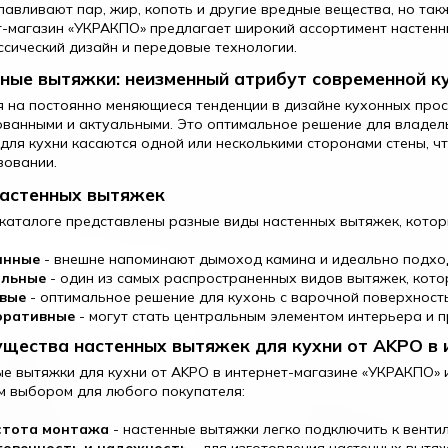
лавливают пар, жир, копоть и другие вредные вещества, но та
-магазин «УКРАКПО» предлагает широкий ассортимент настенны
ссический дизайн и передовые технологии.
ные вытяжки: неизменный атрибут современной к
 на постоянно меняющиеся тенденции в дизайне кухонных прос
ванными и актуальными. Это оптимальное решение для владел
для кухни касаются одной или несколькими сторонами стены, ч
зовании.
астенных вытяжек
каталоге представлены разные виды настенных вытяжек, кото
инные
- внешне напоминают дымоход камина и идеально подход
ольные
- один из самых распространенных видов вытяжек, кото
вые
- оптимальное решение для кухонь с варочной поверхность
оративные
- могут стать центральным элементом интерьера и п
щества настенных вытяжек для кухни от AKPO в
е вытяжки для кухни от AKPO в интернет-магазине «УКРАКПО» 
 выбором для любого покупателя:
стота монтажа
- настенные вытяжки легко подключить к вентил