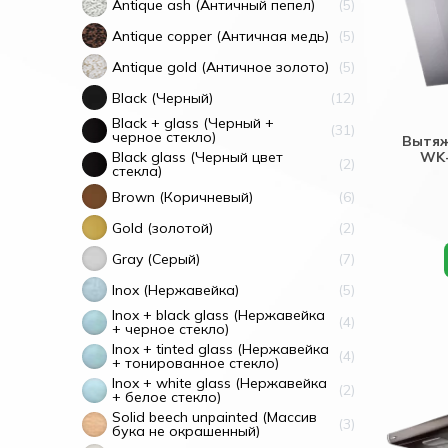
Antique ash (Античный пепел)
5
Antique copper (Античная медь)
5
Antique gold (Античное золото)
5
Black (Черный)
12
Black + glass (Черный +
31
черное стекло)
Вытяж
WK-
Black glass (Черный цвет
2
стекла)
Brown (Коричневый)
6
Gold (золотой)
2
Gray (Серый)
7
Inox (Нержавейка)
5
Inox + black glass (Нержавейка
4
+ черное стекло)
Inox + tinted glass (Нержавейка
4
+ тонированное стекло)
Inox + white glass (Нержавейка
2
+ белое стекло)
Solid beech unpainted (Массив
3
бука не окрашенный)