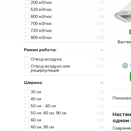
200 м3/час
1
520 м3/час
7
600 м3/час
9
700 м3/час
14
720 м3/час
3
800 м3/час
24
Вытяж
Режим работы:
Отвод воздуха
1
Отвод воздуха или
57
рециркуляция
Ширина:
30 см
1
Показано
40 см
1
50 см - 60 см
14
50 см, 60 см, 90 см
15
Настен
одном 
60 см
17
60 см, 90 см
8
Современ