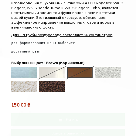
использования с кухонными вытяжками AKPO моделей WK-3
Elegant, WK-5 Rondo Turbo и WK-5 Elegant Turbo, является
неотъемлемым элементом функциональности и эстетики
вашей кухни. Этот изящный аксессуар, обеспечивая
эффективное направление выхлопных газов и паров в
вентиляционную шахту.
Длинна трубы воздуховода составляет 50 сантиметров
для формирования цены выберите
доступный цвет
Выбранный цвет : Brown (Коричневый)
Inox (Нержавейка)
White (Белый)
Brown (Коричневый)
Antique ash (А
Antique gold (Античное золото)
Antique copper (Античная медь)
150,00 ₴
Купить
Заказ в один клик