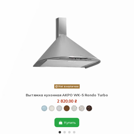
Нет в наличии
Вытяжка кухонная AKPO WK-5 Rondo Turbo
По
2 820,00 ₴
Купить