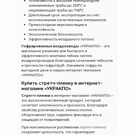
Устойчивость к высоким температурам:
алюминиевые трубы до 250°С и
нержавеющие трубы до 700°С
Длительный срок эксплуатации за счет
использования качественных материалов
Превосходная звукоизоляция и
огнестойкость
Экологическая безопасность
Эффективность воздушного потока
Гофрированные воздуховоды
«УКРАКПО» - это
идеальное решение для быстрого и
эффективного монтажа гибких систем
воздухопроводов благодаря сочетанию гибкости
и прочности гофротруб. Закажите гофру по
выгодной цене в нашем интернет-магазине
«УКРАКПО»!
Купить стретч-пленку в интернет-
магазине «УКРАКПО»
Стретч-пленки
в интернет-магазине «УКРАКПО» -
это высококачественный продукт, который
сочетает эластичность и прочность. Благодаря
свойству растягиваться, пленка плотно
оборачивает груз, надежно фиксируя его и
защищая от повреждений.
При максимальном растяжении
стретч-пленка
сохраняет целостность, что гарантирует