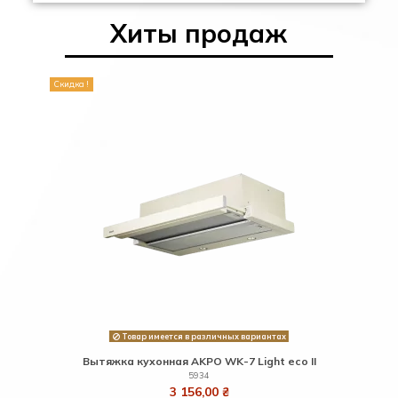
Хиты продаж
Скидка !
Товар имеется в различных вариантах
glass
Вытяжка кухонная AKPO WK-7 Light eco ІІ
Двигат
5934
3 156,00 ₴