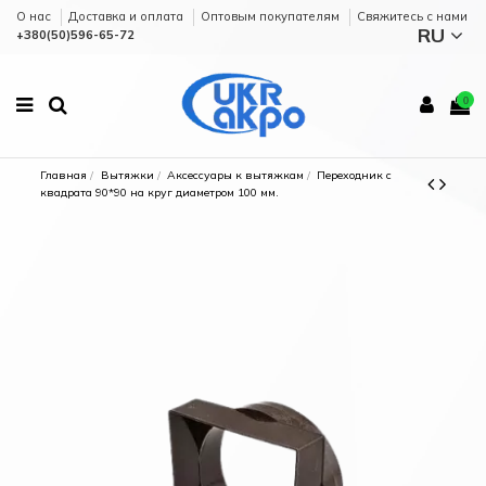
О нас
Доставка и оплата
Оптовым покупателям
Cвяжитесь с нами
RU
+380(50)596-65-72
0
Главная
Вытяжки
Аксессуары к вытяжкам
Переходник с
квадрата 90*90 на круг диаметром 100 мм.