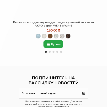
Решетка в отдушину воздуховода кухонной вытяжки
Бло
AKPO серии WK-3 и WK-5
150,00 ₴
Купить
ПОДПИШИТЕСЬ НА
РАССЫЛКУ НОВОСТЕЙ
Вы можете отписаться в любой момент. Для этого
воспользуйтесь нашими контактными данными в
юридическом уведомлении.