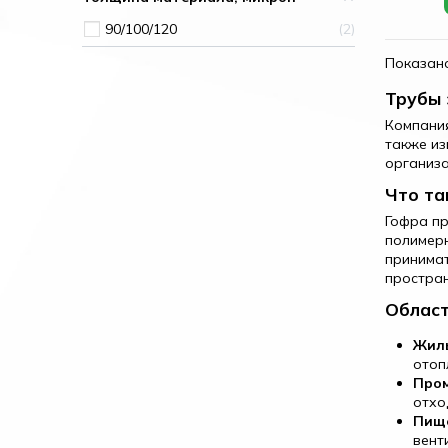
90/100/120
2
Показано
Трубы 
Компания
также из
организа
Что та
Гофра пр
полимерн
принимат
простран
Област
Жилы
отоп
Про
отхо
Пищ
вент