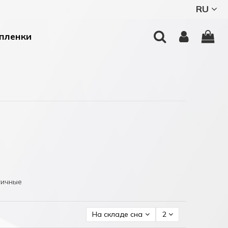
RU
пленки
тичные
На складе сначала
2