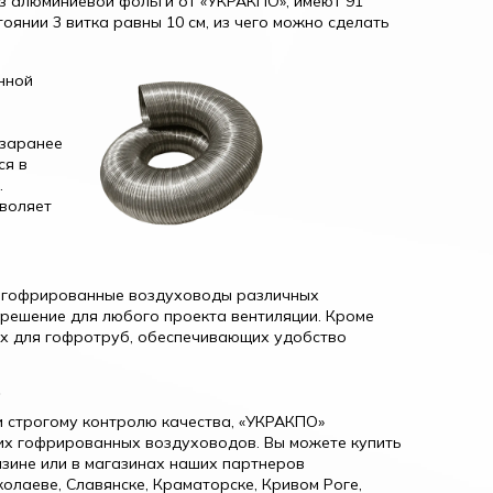
из алюминиевой фольги от «УКРАКПО», имеют 91
тоянии 3 витка равны 10 см, из чего можно сделать
нной
 заранее
ся в
.
зволяет
 гофрированные воздуховоды различных
решение для любого проекта вентиляции. Кроме
их для гофротруб, обеспечивающих удобство
»
и строгому контролю качества, «УКРАКПО»
их гофрированных воздуховодов. Вы можете купить
зине или в магазинах наших партнеров
олаеве, Славянске, Краматорске, Кривом Роге,