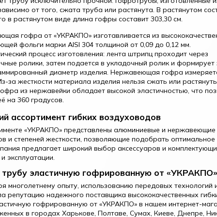
ет трубу исключительно прочной. Гофротрубы, изготовленные 
зависимо от того, сжата труба или растянута. В растянутом сос
то в растянутом виде длина гофры составит 303,30 см.
ющая гофра от «УКРАКПО» изготавливается из высококачестве
щей фольги марки AISI 304 толщиной от 0,09 до 0,12 мм.
ический процесс изготовления: лента штрипц проходит через
ные ролики, затем подается в укладочный ролик и формирует
аммированный диаметр изделия. Нержавеющая гофра измеряет
Из-за жесткости материала изделия нельзя сжать или растянуть
офра из нержавейки обладает высокой эластичностью, что по
её на 360 градусов.
й ассортимент гибких воздуховодов
тименте «УКРАКПО» представлены алюминиевые и нержавеющие
в и степеней жесткости, позволяющие подобрать оптимальное 
мпания предлагает широкий выбор аксессуаров и комплектующ
и эксплуатации.
 трубу эластичную гофрированную от «УКРАКПО
я многолетнему опыту, использованию передовых технологий 
а репутацию надежного поставщика высококачественных гибк
астичную гофрированную от «УКРАКПО» в нашем интернет-мага
енных в городах Харькове, Полтаве, Сумах, Киеве, Днепре, Ник