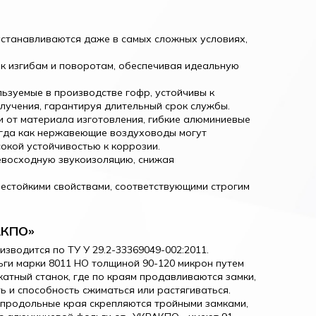
 устанавливаются даже в самых сложных условиях,
 к изгибам и поворотам, обеспечивая идеальную
ьзуемые в производстве гофр, устойчивы к
лучения, гарантируя длительный срок службы.
ти от материала изготовления, гибкие алюминиевые
огда как нержавеющие воздуховоды могут
окой устойчивостью к коррозии.
евосходную звукоизоляцию, снижая
естойкими свойствами, соответствующими строгим
АКПО»
водится по ТУ У 29.2-33369049-002:2011.
ги марки 8011 HO толщиной 90-120 микрон путем
атный станок, где по краям продавливаются замки,
ь и способность сжиматься или растягиваться.
 продольные края скрепляются тройными замками,