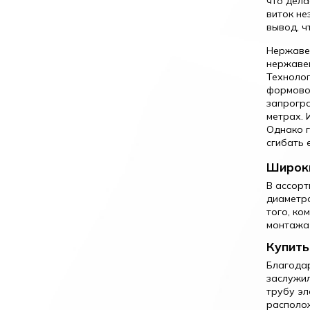
что дела
виток не
вывод, ч
Нержаве
нержавею
Технолог
формовоч
запрогр
метрах. 
Однако г
сгибать 
Широки
В ассор
диаметро
того, ко
монтажа 
Купить
Благодар
заслужил
трубу эл
располож