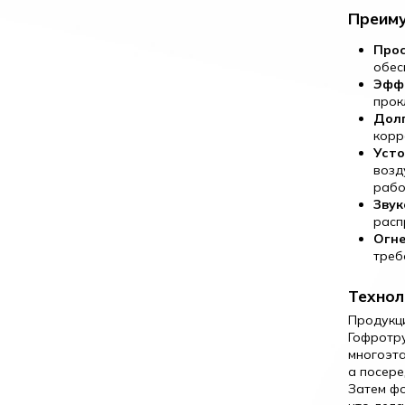
Преиму
Про
обес
Эфф
прок
Долг
корр
Усто
возд
рабо
Звук
расп
Огне
треб
Технол
Продукци
Гофротру
многоэта
а посере
Затем фо