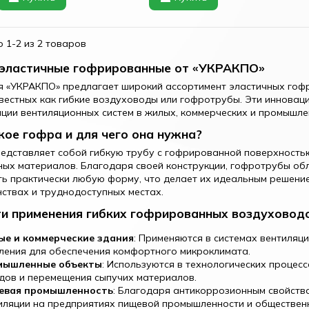
 1-2 из 2 товаров
эластичные гофрированные от «УКРАКПО»
 «УКРАКПО» предлагает широкий ассортимент эластичных гофр
вестных как гибкие воздуховоды или гофротрубы. Эти иннова
ции вентиляционных систем в жилых, коммерческих и промышл
кое гофра и для чего она нужна?
едставляет собой гибкую трубу с гофрированной поверхностью
ых материалов. Благодаря своей конструкции, гофротрубы об
ь практически любую форму, что делает их идеальным решени
ствах и труднодоступных местах.
и применения гибких гофрированных воздуховод
е и коммерческие здания
: Применяются в системах вентиляц
ления для обеспечения комфортного микроклимата.
мышленные объекты
: Используются в технологических процес
дов и перемещения сыпучих материалов.
евая промышленность
: Благодаря антикоррозионным свойств
иляции на предприятиях пищевой промышленности и общественн