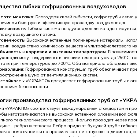
щества гибких гофрированных воздуховодов
стота монтажа
: Благодаря своей гибкости, гофротрубы легко
печивая быструю и эффективную прокладку воздуховодов.
ективность
: Гибкая система воздуховодов легко адаптируется
ладку воздушного потока.
овечность
: Высококачественные полимерные материалы, испол
озии, воздействию химических веществ и ультрафиолетового из
йчивость к коррозии и высоким температурам
: В зависимос
уховоды могут выдерживать высокие температуры до 250°C, т
тать при температурах до 700°C. Оба материала обладают выс
оизоляция
: Гофрированная конструкция труб обеспечивает пр
ространение шума от вентиляционных систем.
стойкость
: «УКРАКПО» предлагает гофрированные трубы с огн
ованиям безопасности.
огии производства гофрированных труб от «УКР
я «УКРАКПО» соответствует международным стандартам и произ
бы изготавливаются из высококачественной алюминиевой фоль
пного технологического процесса. Фольга проходит через прок
дине – ребра жесткости. Ребра придают будущей трубе гибкост
льга наматывается на профиль соответствующего диаметра, и