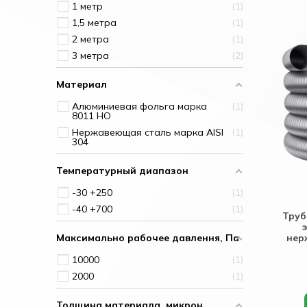
1 метр
1
1,5 метра
1
2 метра
1
3 метра
2
Материал
Алюминиевая фольга марка
1
8011 HO
Нержавеющая сталь марка AISI
1
304
Температурный диапазон
-30 +250
1
-40 +700
1
Труб
Максимально рабочее давлення, Па
нер
10000
1
2000
1
Толщина материала, микрон