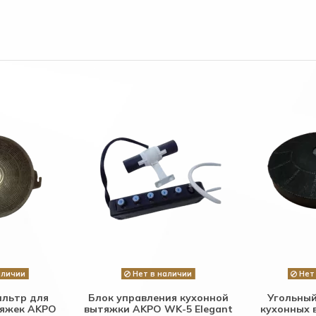
аличии
Нет в наличии
Нет 
ильтр для
Блок управления кухонной
Угольный
тяжек AKPO
вытяжки AKPO WK-5 Elegant
кухонных 