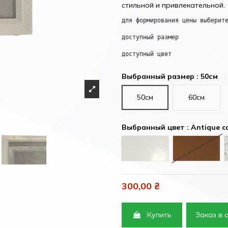
стильной и привлекательной.
для формирования цены выберит
доступный размер
доступный цвет
Выбранный размер : 50см
50см
60см
Выбранный цвет : Antique c
White (Белый)
Brown (К
300,00 ₴
Купить
Заказ в 