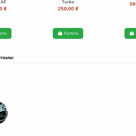
 AF
Turbo
16
0 ₴
250,00 ₴
ить
Купить
упили: