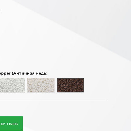
е
opper (Античная медь)
оричневый)
Antique ash (Античный пепел)
Antique gold (Античное золото)
Antique copper (Античная мед
один клик