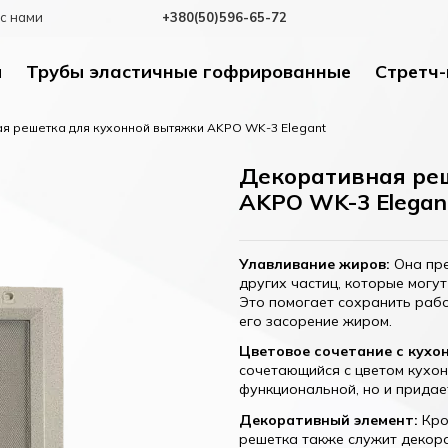
с нами
+380(50)596-65-72
и
Трубы эластичные гофрированные
Стретч-
я решетка для кухонной вытяжки AKPO WK-3 Elegant
Декоративная ре
AKPO WK-3 Elegan
Улавливание жиров:
Она пре
других частиц, которые могу
Это помогает сохранить раб
его засорение жиром.
Цветовое сочетание с кухо
сочетающийся с цветом кухон
функциональной, но и придае
Декоративный элемент:
Кро
решетка также служит декор