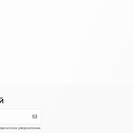
Й
идическом уведомлении.