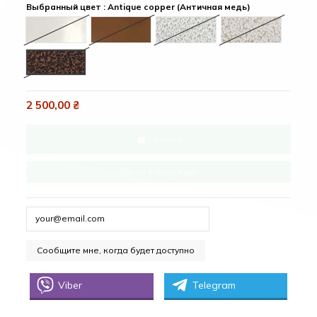
Выбранный цвет : Antique copper (Античная медь)
White (Белый)
Brown (Коричневый)
Antique ash (Античный пепел)
Antique gold (
Antique copper (Античная медь)
2 500,00 ₴
Купить
Заказ в один клик
Viber
Telegram