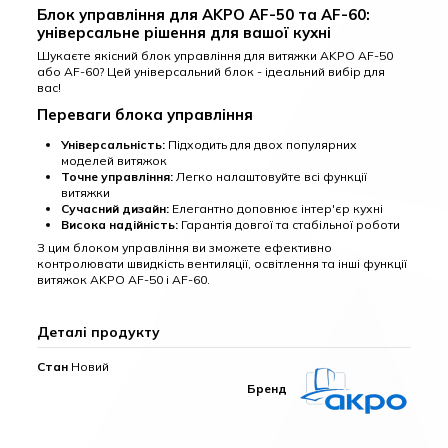
Блок управління для AKPO AF-50 та AF-60:
універсальне рішення для вашої кухні
Шукаєте якісний блок управління для витяжки AKPO AF-50
або AF-60? Цей універсальний блок - ідеальний вибір для
вас!
Переваги блока управління
Універсальність:
Підходить для двох популярних
моделей витяжок
Точне управління:
Легко налаштовуйте всі функції
витяжки
Сучасний дизайн:
Елегантно доповнює інтер'єр кухні
Висока надійність:
Гарантія довгої та стабільної роботи
З цим блоком управління ви зможете ефективно
контролювати швидкість вентиляції, освітлення та інші функції
витяжок AKPO AF-50 і AF-60.
Деталі продукту
Стан
Новий
Бренд