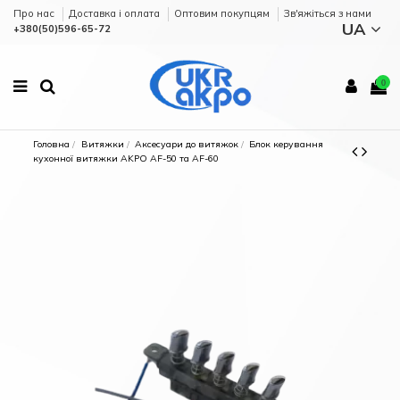
Про нас
Доставка і оплата
Оптовим покупцям
Зв'яжіться з нами
UA
+380(50)596-65-72
0
Головна
Витяжки
Аксесуари до витяжок
Блок керування
кухонної витяжки AKPO AF-50 та AF-60