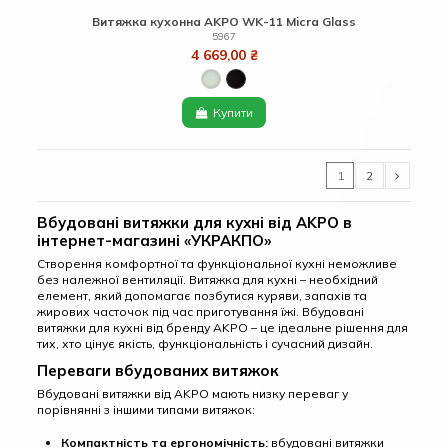
Витяжка кухонна AKPO WK-11 Micra Glass
5967
4 669,00 ₴
Купити
1
2
Вбудовані витяжки для кухні від AKPO в
інтернет-магазині «УКРАКПО»
Створення комфортної та функціональної кухні неможливе
без належної вентиляції. Витяжка для кухні – необхідний
елемент, який допомагає позбутися куряви, запахів та
жирових часточок під час приготування їжі. Вбудовані
витяжки для кухні від бренду AKPO – це ідеальне рішення для
тих, хто цінує якість, функціональність і сучасний дизайн.
Переваги вбудованих витяжок
Вбудовані витяжки від AKPO мають низку переваг у
порівнянні з іншими типами витяжок:
Компактність та ергономічність:
вбудовані витяжки