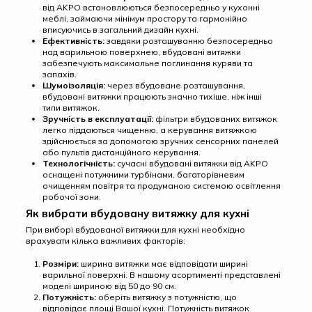
від AKPO встановлюються безпосередньо у кухонні
меблі, займаючи мінімум простору та гармонійно
вписуючись в загальний дизайн кухні.
Ефективність:
завдяки розташуванню безпосередньо
над варильною поверхнею, вбудовані витяжки
забезпечують максимальне поглинання куряви та
запахів.
Шумоізоляція:
через вбудоване розташування,
вбудовані витяжки працюють значно тихіше, ніж інші
типи витяжок.
Зручність в експлуатації:
фільтри вбудованих витяжок
легко піддаються чищенню, а керування витяжкою
здійснюється за допомогою зручних сенсорних панелей
або пультів дистанційного керування.
Технологічність:
сучасні вбудовані витяжки від AKPO
оснащені потужними турбінами, багаторівневим
очищенням повітря та продуманою системою освітлення
робочої зони.
Як вибрати вбудовану витяжку для кухні
При виборі вбудованої витяжки для кухні необхідно
врахувати кілька важливих факторів:
Розміри:
ширина витяжки має відповідати ширині
варильної поверхні. В нашому асортименті представлені
моделі шириною від 50 до 90 см.
Потужність:
оберіть витяжку з потужністю, що
відповідає площі Вашої кухні. Потужність витяжок