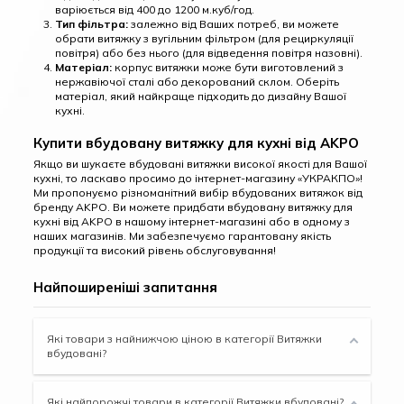
варіюється від 400 до 1200 м.куб/год.
Тип фільтра:
залежно від Ваших потреб, ви можете
обрати витяжку з вугільним фільтром (для рециркуляції
повітря) або без нього (для відведення повітря назовні).
Матеріал:
корпус витяжки може бути виготовлений з
нержавіючої сталі або декорований склом. Оберіть
матеріал, який найкраще підходить до дизайну Вашої
кухні.
Купити вбудовану витяжку для кухні від AKPO
Якщо ви шукаєте вбудовані витяжки високої якості для Вашої
кухні, то ласкаво просимо до інтернет-магазину «УКРАКПО»!
Ми пропонуємо різноманітний вибір вбудованих витяжок від
бренду AKPO. Ви можете придбати вбудовану витяжку для
кухні від AKPO в нашому інтернет-магазині або в одному з
наших магазинів. Ми забезпечуємо гарантовану якість
продукції та високий рівень обслуговування!
Найпоширеніші запитання
Які товари з найнижчою ціною в категорії Витяжки
вбудовані?
Які найдорожчі товари в категорії Витяжки вбудовані?