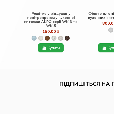
Решітка у віддушину
Фільтр алюмі
повітропроводу кухонної
кухонних ви
витяжки AKPO серії WK-3 та
800,0
WK-5
150,00 ₴
Купити
Куп
ПІДПИШІТЬСЯ НА 