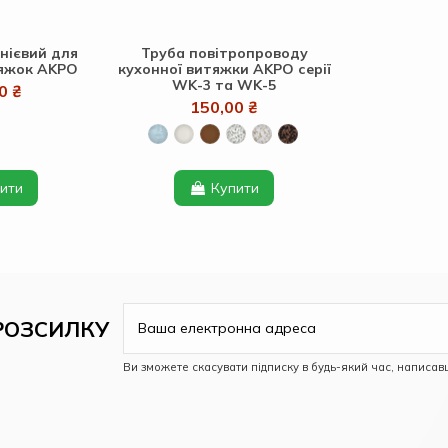
нієвий для
Труба повітропроводу
тяжок AKPO
кухонної витяжки AKPO серії
WK-3 та WK-5
0 ₴
150,00 ₴
ити
Купити
РОЗСИЛКУ
Ви зможете скасувати підписку в будь-який час, написав