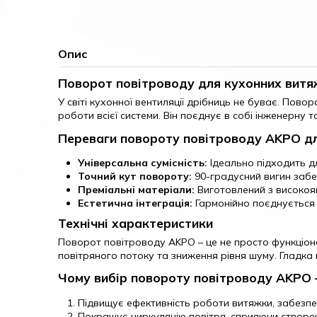
Опис
Поворот повітроводу для кухонних витяж
У світі кухонної вентиляції дрібниць не буває. Пов
роботи всієї системи. Він поєднує в собі інженерну 
Переваги повороту повітроводу AKPO дл
Універсальна сумісність:
Ідеально підходить дл
Точний кут повороту:
90-градусний вигин забе
Преміальні матеріали:
Виготовлений з високояк
Естетична інтеграція:
Гармонійно поєднується з
Технічні характеристики
Поворот повітроводу AKPO – це не просто функціона
повітряного потоку та зниження рівня шуму. Гладка
Чому вибір повороту повітроводу AKPO –
Підвищує ефективність роботи витяжки, забезп
Покращує циркуляцію повітря, сприяючи створен