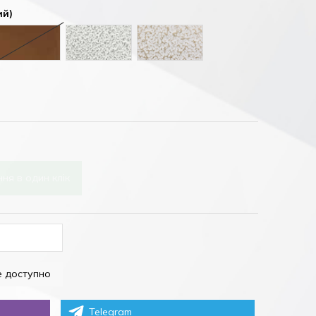
ий)
)
лий)
Brown (Коричневий)
Antique ash (Античний попіл)
Antique gold (Античне золото)
 мідь)
ня в один клік
Telegram