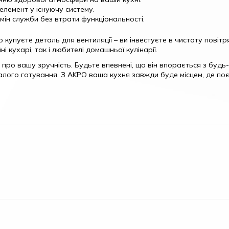
елемент у існуючу систему.
мін служби без втрати функціональності.
упуєте деталь для вентиляції – ви інвестуєте в чистоту повітря
і кухарі, так і любителі домашньої кулінарії.
ро вашу зручність. Будьте впевнені, що він впорається з будь-
валого готування. З AKPO ваша кухня завжди буде місцем, де по