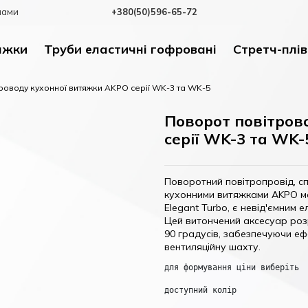
 нами
+380(50)596-65-72
яжки
Труби еластичні гофровані
Стретч-плі
роводу кухонної витяжки AKPO серії WK-3 та WK-5
Поворот повітров
серії WK-3 та WK-
Поворотний повітропровід, с
кухонними витяжками AKPO м
Elegant Turbo, є невід'ємним 
Цей витончений аксесуар роз
90 градусів, забезпечуючи еф
вентиляційну шахту.
для формування ціни виберіть
доступний колір