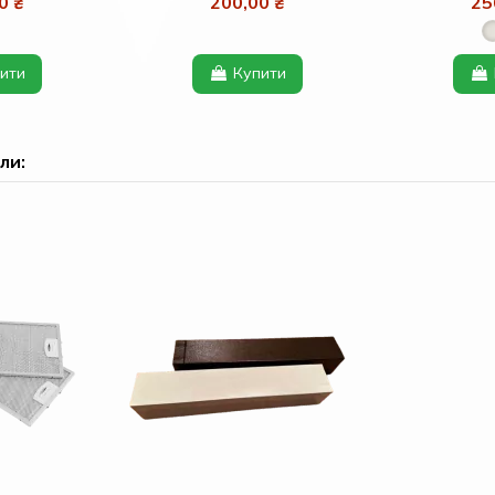
0 ₴
200,00 ₴
25
ити
Купити
ли: