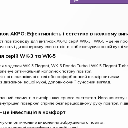
ок AKPO: Ефективність і естетика в кожному виг
орот повітроводу для витяжок AKPO серій WK-3 і WK-5 – це не пр
точність і дизайнерську елегантність, забезпечуючи вашій кухні 
я серій WK-3 та WK-5
я моделей WK-3 Elegant, WK-5 Rondo Turbo і WK-5 Elegant Turbo
зпечує оптимальний напрямок потоку повітря.
існої нержавіючої сталі або пофарбований в колір витяжки.
 дизайном вашої кухні, доповнюючи її сучасний вигляд.
льний елемент, а витвір інженерного мистецтва. Його конструкц
 внутрішня поверхня сприяє безперешкодному руху повітря, підв
 це інвестиція в комфорт
ечуючи оптимальне видалення забрудненого повітря.
ню здорової атмосфери на вашій кухні.