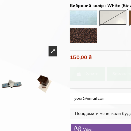
Вибраний колір : White (Біл
Inox (Нержавіюча сталь
White (Бі
Antique copper (Антична
150,00 ₴
Купити
Замовлен
Viber