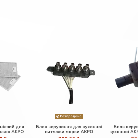
Розпродано
нієвий для
Блок керування для кухонної
Блок керу
тяжок AKPO
витяжки марки AKPO
кухонної AK