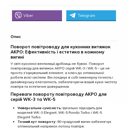
Viber
Telegram
Опис
Поворот повітроводу для кухонних витяжок
AKPO: Ефективність і естетика в кожному
вигині
У світі кухонної вентиляції дрібниць не буває. Поворот
повітроводу для витяжок AKPO серій WK-3 і WK-5 – це не
просто з'єднувальний елемент, а ключ до оптимальної
роботи всієї системи. Він поєднує в собі інженерну точність і
дизайнерську елегантність, забезпечуючи вашій кухні чистоту
повітря та естетичне довершення.
Переваги повороту повітроводу AKPO для
серій WK-3 та WK-5
Універсальна сумісність:
Ідеально підходить для
моделей WK-3 Elegant, WK-5 Rondo Turbo і WK-5
Elegant Turbo.
Точний кут повороту:
90-градусний вигин забезпечує
оптимальний напрямок потоку повітря.