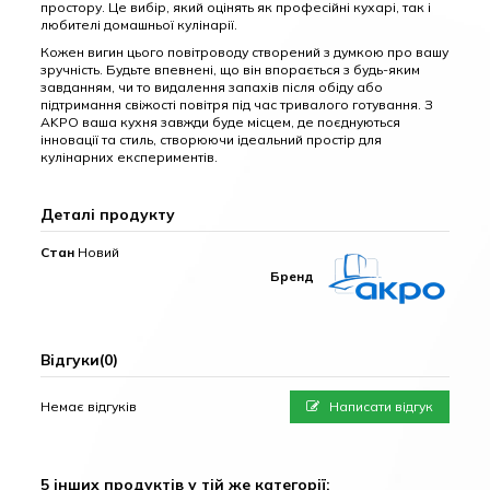
простору. Це вибір, який оцінять як професійні кухарі, так і
любителі домашньої кулінарії.
Кожен вигин цього повітроводу створений з думкою про вашу
зручність. Будьте впевнені, що він впорається з будь-яким
завданням, чи то видалення запахів після обіду або
підтримання свіжості повітря під час тривалого готування. З
AKPO ваша кухня завжди буде місцем, де поєднуються
інновації та стиль, створюючи ідеальний простір для
кулінарних експериментів.
Деталі продукту
Стан
Новий
Бренд
Відгуки
(0)
Немає відгуків
Написати відгук
5 інших продуктів у тій же категорії: