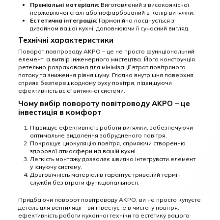
Преміальні матеріали:
Виготовлений з високоякісної
нержавіючої сталі або пофарбований в колір витяжки.
Естетична інтеграція:
Гармонійно поєднується з
дизайном вашої кухні, доповнюючи її сучасний вигляд.
Технічні характеристики
Поворот повітроводу AKPO – це не просто функціональний
елемент, а витвір інженерного мистецтва. Його конструкція
ретельно розрахована для мінімізації втрат повітряного
потоку та зниження рівня шуму. Гладка внутрішня поверхня
сприяє безперешкодному руху повітря, підвищуючи
ефективність всієї витяжної системи.
Чому вибір повороту повітроводу AKPO – це
інвестиція в комфорт
Підвищує ефективність роботи витяжки, забезпечуючи
оптимальне видалення забрудненого повітря.
Покращує циркуляцію повітря, сприяючи створенню
здорової атмосфери на вашій кухні.
Легкість монтажу дозволяє швидко інтегрувати елемент
у існуючу систему.
Довговічність матеріалів гарантує тривалий термін
служби без втрати функціональності.
Придбаючи поворот повітроводу AKPO, ви не просто купуєте
деталь для вентиляції – ви інвестуєте в чистоту повітря,
ефективність роботи кухонної техніки та естетику вашого