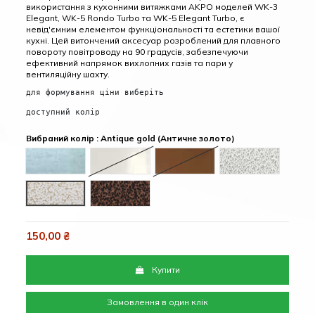
використання з кухонними витяжками AKPO моделей WK-3
Elegant, WK-5 Rondo Turbo та WK-5 Elegant Turbo, є
невід'ємним елементом функціональності та естетики вашої
кухні. Цей витончений аксесуар розроблений для плавного
повороту повітроводу на 90 градусів, забезпечуючи
ефективний напрямок вихлопних газів та пари у
вентиляційну шахту.
для формування ціни виберіть
доступний колір
Вибраний колір : Antique gold (Античне золото)
Inox (Нержавіюча сталь)
White (Білий)
Brown (Коричневий)
Antique ash (Ан
Antique gold (Античне золото)
Antique copper (Антична мідь)
150,00 ₴
Купити
Замовлення в один клік