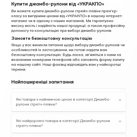
Купити джамбо-рулони від «УКРАКПО»
Ви можете купити джамбо-рулони стрейч-плівки прем'єр-
класу за вигідними цінами від «УКРАКПО» в нашому інтернет-
магазині чи в одному з наших магазинів. Ми гарантуємо
високу якість і надійність нашої продукції, а також професійну
допомогу та консультацію при виборі джамбо-рулонів.
Замовте безкоштовну консультацію
Якщо у вас виникли питання щодо вибору джамбо-рулонів чи
особливостей їх застосування, ми готові надати вам
безкоштовну консультацію. Будь ласка, зв'яжіться з нами за
вказаними номерами телефонів або заповніть форму запиту
на нашому сайті. Наші фахівці відповідять вам у найкоротші
терміни.
Найпоширеніші запитання
Які товари з найнижчою ціною в категорії Джамбо-
рулони стретч-плівки?
Які найдорожчі товари в категорії Джамбо-рулони
стретч-плівки?