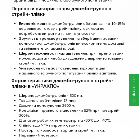
параметрів для машинного або ручного палетування.
Переваги використання джамбо-рулонів
стрейч-плівки
Економія коштів
: джамбо-рулони обходяться на 10-15%
дешевше за готову стрейч-плівку, оскільки не
потребують витрат на гільзи та упаковку.
Зручність транспортування та зберігання
: завдяки
компактності джамбо-рулонів ви економите на доставці
та звільняєте складські площі.
Широкі можливості налаштування
: при перемотуванні
можна задавати необхідну довжину, ширину та товщину
стрейч-плівки.
Універсальність застосування
: підходять для
машинного та ручного палетування різних вантажів.
ФІЛЬТР
Характеристики джамбо-рулонів стрейч-
плівки в «УКРАКПО»
Ширина джамбо-рулонів - 500 мм.
Товщина стрейч-плівки 17 мкм.
Довжина намотування 3600 м.
Коефіцієнт пружного відновлення 52% при престрейчі
300%.
Діапазон робочих температур від -60°С до +40°С.
Стійкість до УФ-випромінювання.
Прозорі та кольорові варіанти стрейч-плівки.
Первинний матеріал.