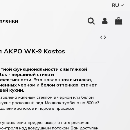
RU
пленки
я AKPO WK-9 Kastos
антной функциональности с вытяжкой
os - вершиной стиля и
фективности. Эта наклонная вытяжка,
менных черном и белом оттенках, станет
шей кухни.
тавлена каленым стеклом в черном или белом
кухне роскошный вид. Мощная турбина на 800 м3
даление запахов и паров в процессе
о управления, предлагающего пять режимов
контроля над воздушным потоком. Вам доступен