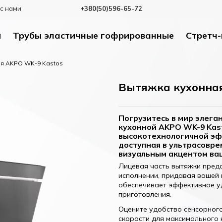
с нами
+380(50)596-65-72
и
Трубы эластичные гофрированные
Стретч-
ая AKPO WK-9 Kastos
Вытяжка кухонна
Погрузитесь в мир элег
кухонной AKPO WK-9 Kast
высокотехнологичной эф
доступная в ультрасовре
визуальным акцентом ва
Лицевая часть вытяжки предс
исполнении, придавая вашей 
обеспечивает эффективное у
приготовления.
Оцените удобство сенсорног
скорости для максимального 