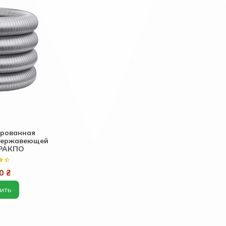
ированная
 нержавеющей
КРАКПО
0 ₴
ить