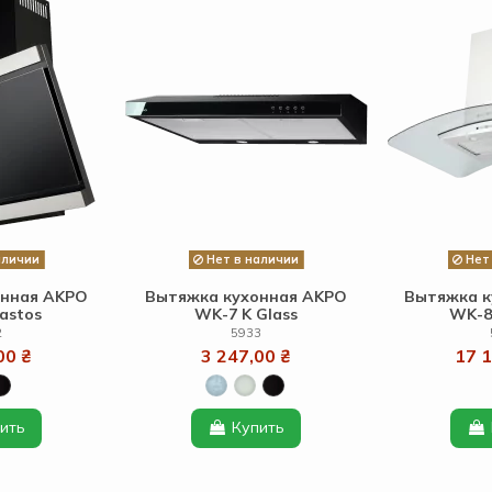
аличии
Нет в наличии
Нет 
онная AKPO
Вытяжка кухонная AKPO
Вытяжка к
astos
WK-7 K Glass
WK-8 
2
5933
00 ₴
3 247,00 ₴
17 1
ить
Купить