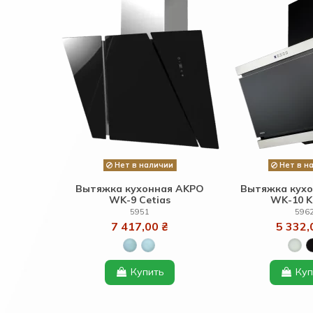
Нет в наличии
Нет в н
Вытяжка кухонная AKPO
Вытяжка кух
WK-9 Cetias
WK-10 K
5951
596
7 417,00 ₴
5 332,
Купить
Куп