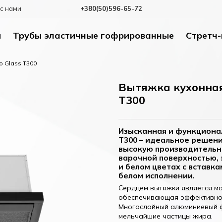
с нами
+380(50)596-65-72
и
Трубы эластичные гофрированные
Стретч-
o Glass T300
Вытяжка кухонная
T300
Изысканная и функционал
T300 – идеальное решени
высокую производительн
варочной поверхностью, 
и белом цветах с вставк
белом исполнении.
Сердцем вытяжки является мо
обеспечивающая эффективное
Многослойный алюминиевый ф
мельчайшие частицы жира.