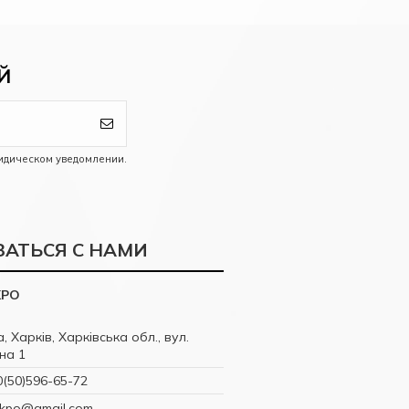
Й
идическом уведомлении.
ЗАТЬСЯ С НАМИ
KPO
, Харків, Харківська обл., вул.
на 1
0(50)596-65-72
akpo@gmail.com