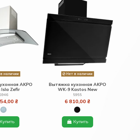
в наличии
Нет в наличии
ухонная AKPO
Вытяжка кухонная AKPO
Isla Zefir
WK-9 Kastos New
5946
5955
54,00 ₴
6 810,00 ₴
Купить
Купить