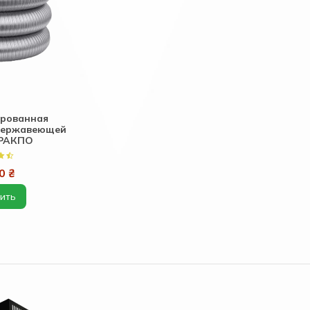
ированная
 нержавеющей
КРАКПО
0 ₴
ить