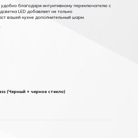
и удобно благодаря интуитивному переключателю с
дсветка LED добавляет не только
аст вашей кухне дополнительный шарм.
е
ass (Черный + черное стекло)
 белое стекло)
glass (Черный + черное стекло)