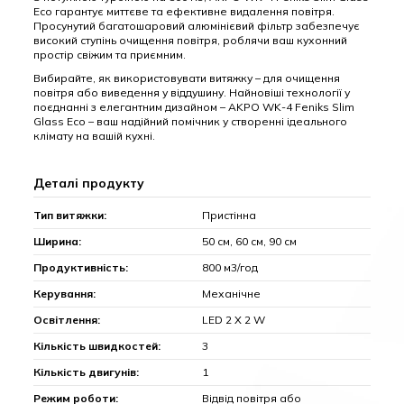
Eco гарантує миттєве та ефективне видалення повітря.
Просунутий багатошаровий алюмінієвий фільтр забезпечує
високий ступінь очищення повітря, роблячи ваш кухонний
простір свіжим та приємним.
Вибирайте, як використовувати витяжку – для очищення
повітря або виведення у віддушину. Найновіші технології у
поєднанні з елегантним дизайном – AKPO WK-4 Feniks Slim
Glass Eco – ваш надійний помічник у створенні ідеального
клімату на вашій кухні.
Деталі продукту
Тип витяжки:
Пристінна
Ширина:
50 см, 60 см, 90 см
Продуктивність:
800 м3/год
Керування:
Механічне
Освітлення:
LED 2 Х 2 W
Кількість швидкостей:
3
Кількість двигунів:
1
Режим роботи:
Відвід повітря або