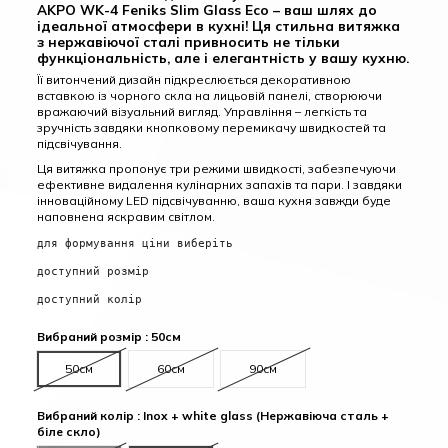
AKPO WK-4 Feniks Slim Glass Eco – ваш шлях до
ідеальної атмосфери в кухні! Ця стильна витяжка
з нержавіючої сталі привносить не тільки
функціональність, але і елегантність у вашу кухню.
Її витончений дизайн підкреслюється декоративною
вставкою із чорного скла на лицьовій панелі, створюючи
вражаючий візуальний вигляд. Управління – легкість та
зручність завдяки кнопковому перемикачу швидкостей та
підсвічування.
Ця витяжка пропонує три режими швидкості, забезпечуючи
ефективне видалення кулінарних запахів та пари. І завдяки
інноваційному LED підсвічуванню, ваша кухня завжди буде
наповнена яскравим світлом.
для формування ціни виберіть
доступний розмір
доступний колір
Вибраний розмір : 50см
50см
60см
90см
Вибраний колір : Inox + white glass (Нержавіюча сталь +
біле скло)