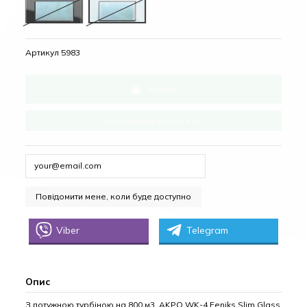
Inox + black glass (Нержавіюча сталь + чорне скло)
Inox + white glass (Нержавіюча сталь + біле с
Артикул
5983
Купити
Замовлення в один клік
Viber
Telegram
Опис
З потужною турбіною на 800 м3, AKPO WK-4 Feniks Slim Glass