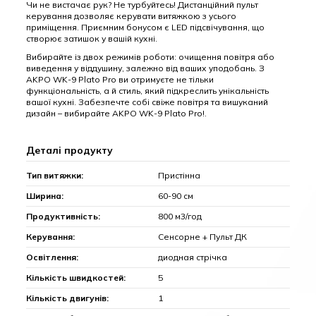
Чи не вистачає рук? Не турбуйтесь! Дистанційний пульт
керування дозволяє керувати витяжкою з усього
приміщення. Приємним бонусом є LED підсвічування, що
створює затишок у вашій кухні.
Вибирайте із двох режимів роботи: очищення повітря або
виведення у віддушину, залежно від ваших уподобань. З
AKPO WK-9 Plato Pro ви отримуєте не тільки
функціональність, а й стиль, який підкреслить унікальність
вашої кухні. Забезпечте собі свіже повітря та вишуканий
дизайн – вибирайте AKPO WK-9 Plato Pro!.
Деталі продукту
Тип витяжки:
Пристінна
Ширина:
60-90 см
Продуктивність:
800 м3/год
Керування:
Сенсорне + Пульт ДК
Освітлення:
диодная стрічка
Кількість швидкостей:
5
Кількість двигунів:
1