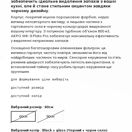
забезпечить ідеальне видалення запахів з вашої
кухні, але й стане стильним акцентом завдяки
чорному дизайну.
Корпус, покритий міцною порошковою фарбою, надає
витяжці неповторного вигляду, а лицьова частина з
гартованого скла в чорному кольорі додає вишуканості
вашому інтер'єру. З потужною турбіною об'ємом 800 м3,
AKPO WK-9 Plato Pro забезпечує максимальну ефективність
у видаленні неприємних запахів.
Оснащена багатошаровим алюмінієвим фільтром, ця
витяжка гарантує чистоту повітря, звільняючи його від
найдрібніших частинок та жирів. Сенсорне керування та п'ять
режимів швидкості забезпечують легкість використання, а
встановлений таймер часу робить процес керування ще
зручнішим.
для формування ціни виберіть
доступний розмір
доступний колір
Вибраний розмір : 60см
60см
90см
Вибраний колір : Black + glass (Чорний + чорне скло)