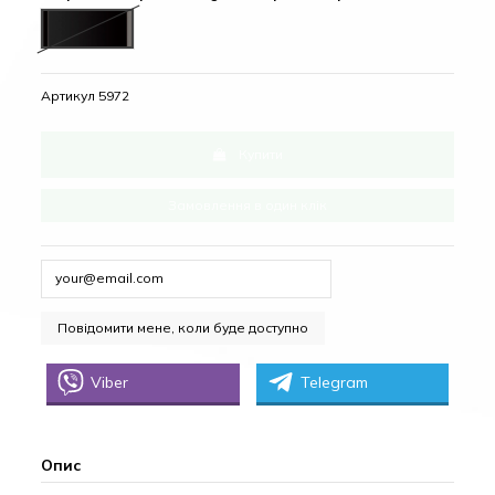
Black + glass (Чорний + чорне скло)
Артикул
5972
Купити
Замовлення в один клік
Viber
Telegram
Опис