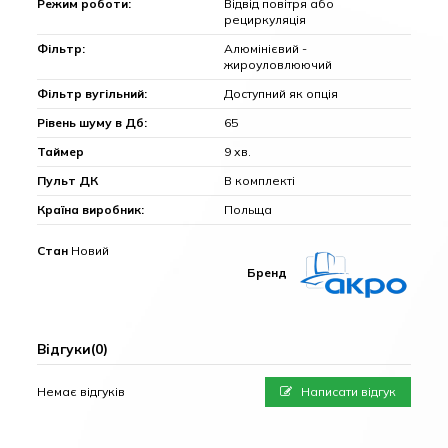
Режим роботи:
Відвід повітря або
рециркуляція
Фільтр:
Алюмінієвий -
жироуловлюючий
Фільтр вугільний:
Доступний як опція
Рівень шуму в Дб:
65
Таймер
9 хв.
Пульт ДК
В комплекті
Країна виробник:
Польща
Стан
Новий
Бренд
Відгуки
(0)
Немає відгуків
Написати відгук