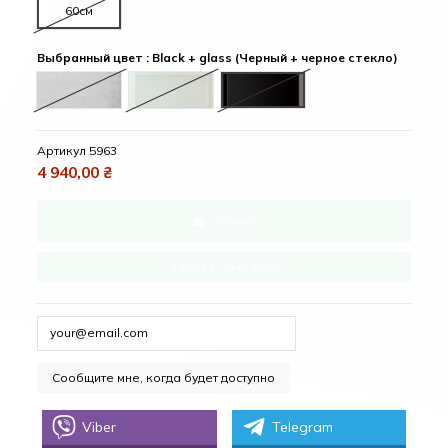
60см
Выбранный цвет : Black + glass (Черный + черное стекло)
Gray (Серый)
White + glass (Белый + белое стекло)
Black + glass (Черный + черно
Артикул
5963
4 940,00 ₴
Купить
Заказ в один клик
Viber
Telegram