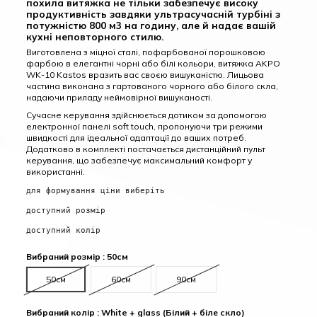
похила витяжка не тільки забезпечує високу
продуктивність завдяки ультрасучасній турбіні з
потужністю 800 м3 на годину, але й надає вашій
кухні неповторного стилю.
Виготовлена з міцної сталі, пофарбованої порошковою
фарбою в елегантні чорні або білі кольори, витяжка AKPO
WK-10 Kastos вразить вас своєю вишуканістю. Лицьова
частина виконана з гартованого чорного або білого скла,
надаючи приладу неймовірної вишуканості.
Сучасне керування здійснюється дотиком за допомогою
електронної панелі soft touch, пропонуючи три режими
швидкості для ідеальної адаптації до ваших потреб.
Додатково в комплекті постачається дистанційний пульт
керування, що забезпечує максимальний комфорт у
використанні.
для формування ціни виберіть
доступний розмір
доступний колір
Вибраний розмір : 50см
50см
60см
90см
Вибраний колір : White + glass (Білий + біле скло)