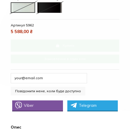
White + glass (Білий + біле скло)
Black glass (Чорний колір скла)
Артикул
5962
5 588,00 ₴
Купити
Замовлення в один клік
Viber
Telegram
Опис