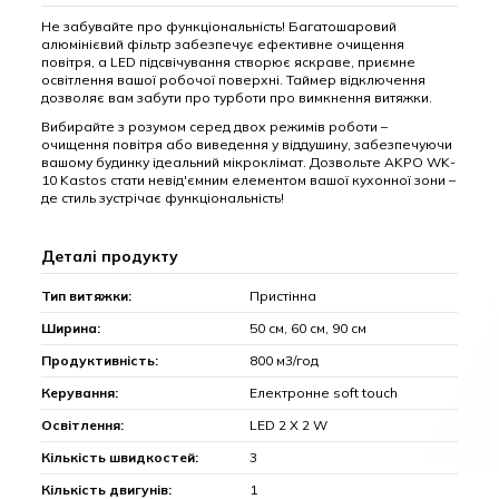
Не забувайте про функціональність! Багатошаровий
алюмінієвий фільтр забезпечує ефективне очищення
повітря, а LED підсвічування створює яскраве, приємне
освітлення вашої робочої поверхні. Таймер відключення
дозволяє вам забути про турботи про вимкнення витяжки.
Вибирайте з розумом серед двох режимів роботи –
очищення повітря або виведення у віддушину, забезпечуючи
вашому будинку ідеальний мікроклімат. Дозвольте AKPO WK-
10 Kastos стати невід'ємним елементом вашої кухонної зони –
де стиль зустрічає функціональність!
Деталі продукту
Тип витяжки:
Пристінна
Ширина:
50 см, 60 см, 90 см
Продуктивність:
800 м3/год
Керування:
Електронне soft touch
Освітлення:
LED 2 Х 2 W
Кількість швидкостей:
3
Кількість двигунів:
1