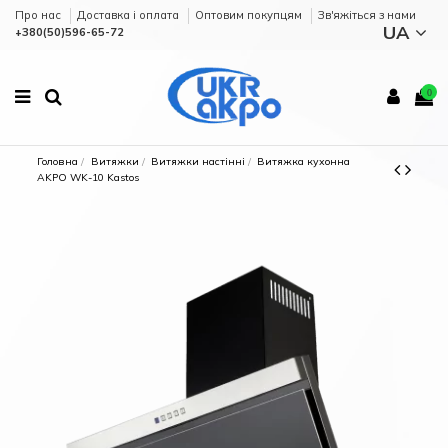
Про нас
Доставка і оплата
Оптовим покупцям
Зв'яжіться з нами
UA
+380(50)596-65-72
0
Головна
Витяжки
Витяжки настінні
Витяжка кухонна
AKPO WK-10 Kastos