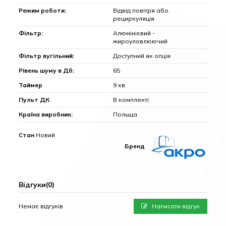
Режим роботи:
Відвід повітря або
рециркуляція
Фільтр:
Алюмінієвий -
жироуловлюючий
Фільтр вугільний:
Доступний як опція
Рівень шуму в Дб:
65
Таймер
9 хв.
Пульт ДК
В комплекті
Країна виробник:
Польща
Стан
Новий
Бренд
Відгуки
(0)
Немає відгуків
Написати відгук