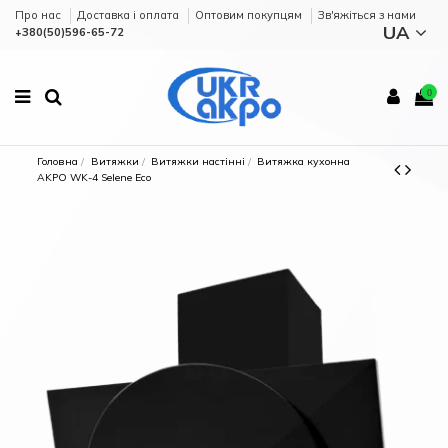
Про нас
Доставка і оплата
Оптовим покупцям
Зв'яжіться з нами
UA
+380(50)596-65-72
0
Головна
Витяжки
Витяжки настінні
Витяжка кухонна
AKPO WK-4 Selene Eco