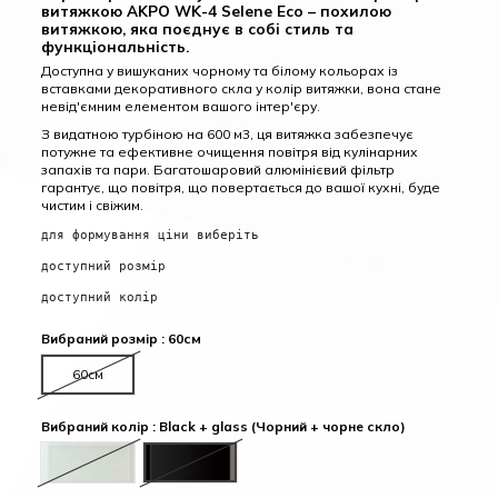
витяжкою AKPO WK-4 Selene Eco – похилою
витяжкою, яка поєднує в собі стиль та
функціональність.
Доступна у вишуканих чорному та білому кольорах із
вставками декоративного скла у колір витяжки, вона стане
невід'ємним елементом вашого інтер'єру.
З видатною турбіною на 600 м3, ця витяжка забезпечує
потужне та ефективне очищення повітря від кулінарних
запахів та пари. Багатошаровий алюмінієвий фільтр
гарантує, що повітря, що повертається до вашої кухні, буде
чистим і свіжим.
для формування ціни виберіть
доступний розмір
доступний колір
Вибраний розмір : 60см
60см
Вибраний колір : Black + glass (Чорний + чорне скло)
White + glass (Білий + біле скло)
Black + glass (Чорний + чорне скло)