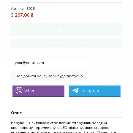
Артикул
5925
3 207,00 ₴
Купити
Замовлення в один клік
Viber
Telegram
Опис
Керування витяжкою стає легким та зручним завдяки
кнопковому перемикачу, а LED-підсвічування створює
приємну атмосферу та освітлення у вашій кухні. Дозвольте