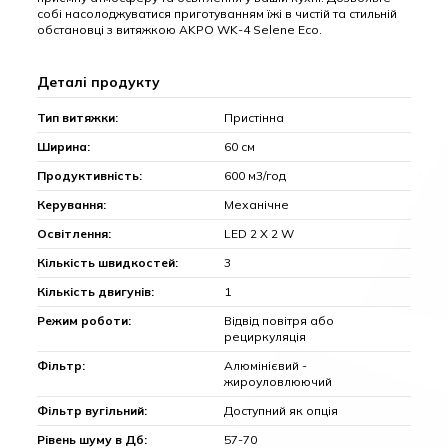
собі насолоджуватися приготуванням їжі в чистій та стильній
обстановці з витяжкою AKPO WK-4 Selene Eco.
Деталі продукту
Тип витяжки:
Пристінна
Ширина:
60 см
Продуктивність:
600 м3/год
Керування:
Механічне
Освітлення:
LED 2 Х 2 W
Кількість швидкостей:
3
Кількість двигунів:
1
Режим роботи:
Відвід повітря або
рециркуляція
Фільтр:
Алюмінієвий -
жироуловлюючий
Фільтр вугільний:
Доступний як опція
Рівень шуму в Дб:
57-70