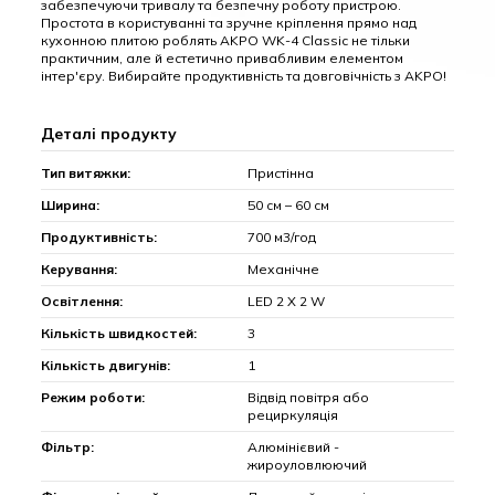
забезпечуючи тривалу та безпечну роботу пристрою.
Простота в користуванні та зручне кріплення прямо над
кухонною плитою роблять AKPO WK-4 Classic не тільки
практичним, але й естетично привабливим елементом
інтер'єру. Вибирайте продуктивність та довговічність з AKPO!
Деталі продукту
Тип витяжки:
Пристінна
Ширина:
50 см – 60 см
Продуктивність:
700 м3/год
Керування:
Механічне
Освітлення:
LED 2 Х 2 W
Кількість швидкостей:
3
Кількість двигунів:
1
Режим роботи:
Відвід повітря або
рециркуляція
Фільтр:
Алюмінієвий -
жироуловлюючий