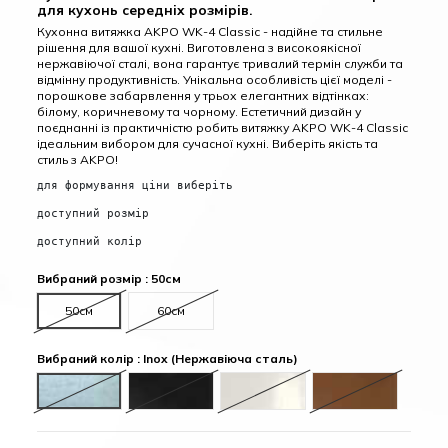
для кухонь середніх розмірів.
Кухонна витяжка AKPO WK-4 Classic - надійне та стильне
рішення для вашої кухні. Виготовлена з високоякісної
нержавіючої сталі, вона гарантує тривалий термін служби та
відмінну продуктивність. Унікальна особливість цієї моделі -
порошкове забарвлення у трьох елегантних відтінках:
білому, коричневому та чорному. Естетичний дизайн у
поєднанні із практичністю робить витяжку AKPO WK-4 Classic
ідеальним вибором для сучасної кухні. Виберіть якість та
стиль з AKPO!
для формування ціни виберіть
доступний розмір
доступний колір
Вибраний розмір : 50см
50см
60см
Вибраний колір : Inox (Нержавіюча сталь)
Inox (Нержавіюча сталь)
Black (Чорний)
White (Білий)
Brown (Коричн