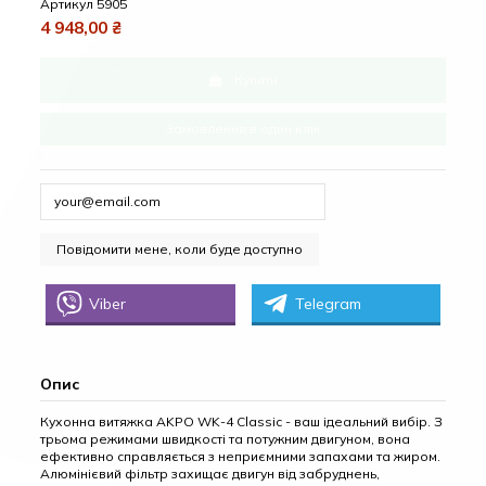
Артикул
5905
4 948,00 ₴
Купити
Замовлення в один клік
Viber
Telegram
Опис
Кухонна витяжка AKPO WK-4 Classic - ваш ідеальний вибір. З
трьома режимами швидкості та потужним двигуном, вона
ефективно справляється з неприємними запахами та жиром.
Алюмінієвий фільтр захищає двигун від забруднень,