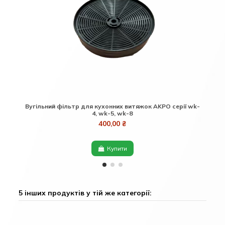
Вугільний фільтр для кухонних витяжок AKPO серії wk-
Т
4, wk-5, wk-8
400,00 ₴
Купити
5 інших продуктів у тій же категорії: