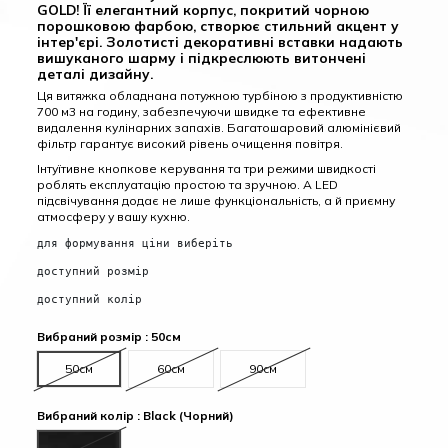
GOLD! Її елегантний корпус, покритий чорною
порошковою фарбою, створює стильний акцент у
інтер'єрі. Золотисті декоративні вставки надають
вишуканого шарму і підкреслюють витончені
деталі дизайну.
Ця витяжка обладнана потужною турбіною з продуктивністю
700 м3 на годину, забезпечуючи швидке та ефективне
видалення кулінарних запахів. Багатошаровий алюмінієвий
фільтр гарантує високий рівень очищення повітря.
Інтуїтивне кнопкове керування та три режими швидкості
роблять експлуатацію простою та зручною. А LED
підсвічування додає не лише функціональність, а й приємну
атмосферу у вашу кухню.
для формування ціни виберіть
доступний розмір
доступний колір
Вибраний розмір : 50см
50см
60см
90см
Вибраний колір : Black (Чорний)
Black (Чорний)