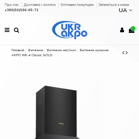
Про нас
Доставка і оплата
Оптовим покупцям
Зв'яжіться з нами
UA
+380(50)596-65-72
0
Головна
Витяжки
Витяжки настінні
Витяжка кухонна
AKPO WK-4 Classic GOLD