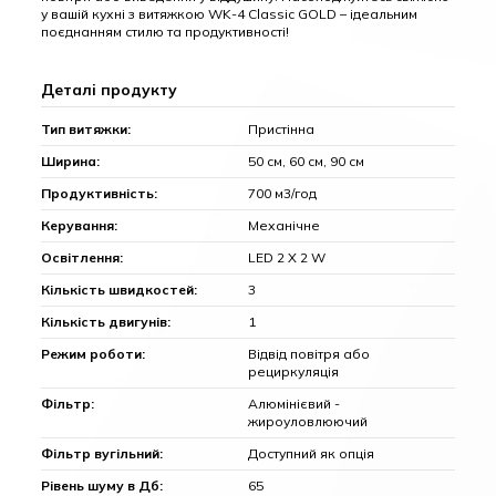
у вашій кухні з витяжкою WK-4 Classic GOLD – ідеальним
поєднанням стилю та продуктивності!
Деталі продукту
Тип витяжки:
Пристінна
Ширина:
50 см, 60 см, 90 см
Продуктивність:
700 м3/год
Керування:
Механічне
Освітлення:
LED 2 Х 2 W
Кількість швидкостей:
3
Кількість двигунів:
1
Режим роботи:
Відвід повітря або
рециркуляція
Фільтр:
Алюмінієвий -
жироуловлюючий
Фільтр вугільний:
Доступний як опція
Рівень шуму в Дб:
65