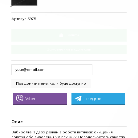
Артикул
5975
Купити
Замовлення в один клік
Viber
Telegram
Опис
Вибирайте із двох режимів роботи витяжки: очищення
повітря або виведення у віддушину. Насолоджуйтесь свіжістю